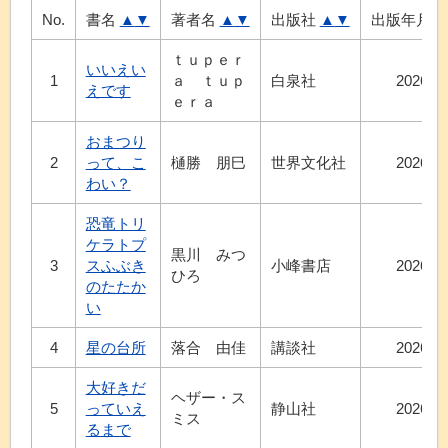
No.
書名
▲
▼
著者名
▲
▼
出版社
▲
▼
出版年月
ｔｕｐｅｒ
いいえい
1
ａ ｔｕｐ
白泉社
2026.4
えです
ｅｒａ
おまつり
2
って、こ
樋勝 朋巳
世界文化社
2026.7
わい？
恐竜トリ
ケラトプ
黒川 みつ
3
スふぶき
小峰書店
2026.6
ひろ
のたたか
い
4
星の台所
落合 由佳
講談社
2026.7
大好きだ
ヘザー・ス
5
っていえ
静山社
2026.7
ミス
るまで