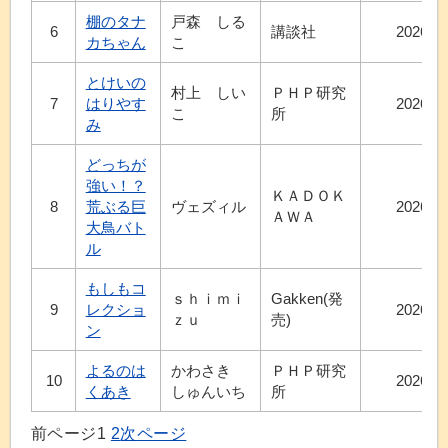
棚のタナ
戸森 しる
6
講談社
2026.7
カちゃん
こ
とけいの
村上 しい
ＰＨＰ研究
7
はりやす
2026.8
こ
所
み
どっちが
強い！？
ＫＡＤＯＫ
8
荒ぶる巨
ヴェズィル
2026.6
ＡＷＡ
大鳥バト
ル
もしもコ
ｓｈｉｍｉ
Gakken(発
9
レクショ
2026.7
ｚｕ
売)
ン
よるのは
かわさき
ＰＨＰ研究
10
2026.7
くあき
しゅんいち
所
前ページ
1
2
次ページ