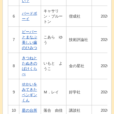
い？
キャサリ
バードボ
6
ン・ブルー
偕成社
2026.7
ーイ
トン
ビーバー
とまなぶ
こあら ゆ
7
技術評論社
2026.7
美しい歯
う
のひみつ
きつねと
たぬきの
いもと よ
8
金の星社
2026.7
ばけくら
うこ
べ
せかいを
みてきた
9
Ｍ．レイ
好学社
2026.7
ペンギン
くん
10
星の台所
落合 由佳
講談社
2026.7