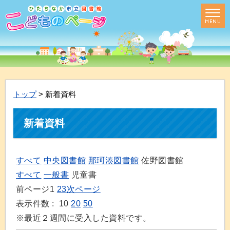
トップ
> 新着資料
新着資料
すべて
中央図書館
那珂湊図書館
佐野図書館
すべて
一般書
児童書
前ページ
1
2
3
次ページ
表示件数 :
10
20
50
※最近２週間に受入した資料です。