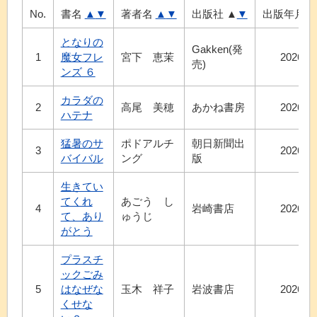
No.
書名
▲
▼
著者名
▲
▼
出版社
▲
▼
出版年月
となりの
Gakken(発
1
魔女フレ
宮下 恵茉
2026.7
売)
ンズ ６
カラダの
2
高尾 美穂
あかね書房
2026.6
ハテナ
猛暑のサ
ポドアルチ
朝日新聞出
3
2026.6
バイバル
ング
版
生きてい
てくれ
あごう し
4
岩崎書店
2026.7
て、あり
ゅうじ
がとう
プラスチ
ックごみ
5
はなぜな
玉木 祥子
岩波書店
2026.7
くせな