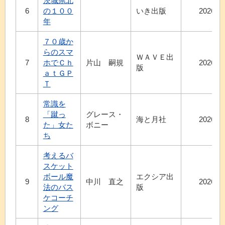
茨城県北
6
の１００
いき出版
2026.8
年
７０歳か
らのスマ
ＷＡＶＥ出
7
ホでＣｈ
片山 嗣規
2026.5
版
ａｔＧＰ
Ｔ
常識を
「蹴っ
グレース・
8
海と月社
2026.7
た」女た
ボニー
ち
考えるバ
スケット
ボール魔
エクシア出
9
中川 直之
2026.5
法のバス
版
ケコーチ
ング