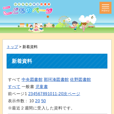
トップ
> 新着資料
新着資料
すべて
中央図書館
那珂湊図書館
佐野図書館
すべて
一般書
児童書
前ページ
1
2
3
4
5
6
7
8
9
10
11-20
次ページ
表示件数 :
10
20
50
※最近２週間に受入した資料です。