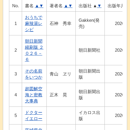
No.
書名
▲
▼
著者名
▲
▼
出版社
▲
▼
出版年月
おうちで
Gakken(発
1
麻辣湯レ
石神 秀幸
2026.7
売)
シピ
朝日新聞
縮刷版 ２
2
朝日新聞社
2026.7
０２６－
６
その名前
朝日新聞出
3
青山 ヱリ
2026.7
をいつか
版
超図解空
朝日新聞出
4
海と密教
正木 晃
2026.7
版
大事典
ドクター
イカロス出
5
2026.7
イエロー
版