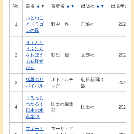
No.
書名
▲
▼
著者名
▲
▼
出版社
▲
▼
出版年月
ルビねこ
1
とドラゴ
野中 柊
理論社
2026.7
ンの風
４７とど
うふけん
2
をおぼえ
朝里 樹
文響社
2026.7
る妖怪ず
かん
猛暑のサ
ポドアルチ
朝日新聞出
3
2026.6
バイバル
ング
版
まるっと
わかる！
国土社編集
4
国土社
2026.7
日本の水
部
産業 ３
マギーと
マーサ・ア