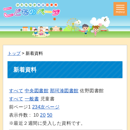
トップ
> 新着資料
新着資料
すべて
中央図書館
那珂湊図書館
佐野図書館
すべて
一般書
児童書
前ページ
1
2
3
4
次ページ
表示件数 :
10
20
50
※最近２週間に受入した資料です。