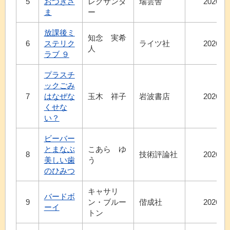
5
おつきさ
レクサンダ
瑞雲舎
2026.8
ま
ー
放課後ミ
知念 実希
6
ステリク
ライツ社
2026.7
人
ラブ ９
プラスチ
ックごみ
7
はなぜな
玉木 祥子
岩波書店
2026.7
くせな
い？
ビーバー
とまなぶ
こあら ゆ
8
技術評論社
2026.7
美しい歯
う
のひみつ
キャサリ
バードボ
9
ン・ブルー
偕成社
2026.7
ーイ
トン