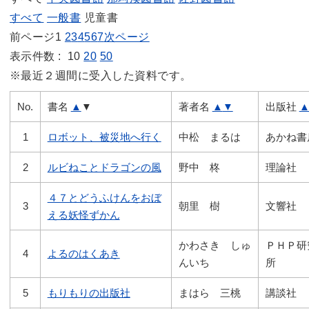
すべて
一般書
児童書
前ページ
1
2
3
4
5
6
7
次ページ
表示件数 :
10
20
50
※最近２週間に受入した資料です。
No.
書名
▲
▼
著者名
▲
▼
出版社
1
ロボット、被災地へ行く
中松 まるは
あかね書
2
ルビねことドラゴンの風
野中 柊
理論社
４７とどうふけんをおぼ
3
朝里 樹
文響社
える妖怪ずかん
かわさき しゅ
ＰＨＰ研
4
よるのはくあき
んいち
所
5
もりもりの出版社
まはら 三桃
講談社