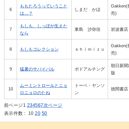
ももたろうっていうこと
Gakken(
6
しまだ かほ
は…？
売)
もしも、しっぽが生えた
7
東島 沙弥佳
岩波書店
なら
Gakken(
8
もしもコレクション
ｓｈｉｍｉｚｕ
売)
朝日新聞
9
猛暑のサバイバル
ポドアルチング
版
ムーミントロールとニョ
トーベ・ヤンソ
10
徳間書店
ロニョロのたね
ン
前ページ
1
2
3
4
5
6
7
次ページ
表示件数 :
10
20
50