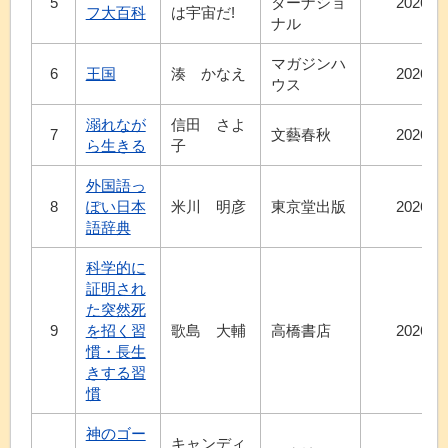
5
ターナショ
2026.7
フ大百科
は宇宙だ!
ナル
マガジンハ
6
王国
湊 かなえ
2026.7
ウス
溺れなが
信田 さよ
7
文藝春秋
2026.7
ら生きる
子
外国語っ
8
ぽい日本
米川 明彦
東京堂出版
2026.8
語辞典
科学的に
証明され
た突然死
9
を招く習
歌島 大輔
高橋書店
2026.5
慣・長生
きする習
慣
神のゴー
キャンディ