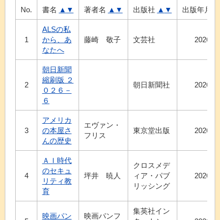
No.
書名
▲
▼
著者名
▲
▼
出版社
▲
▼
出版年月
ALSの私
1
から、あ
藤崎 敬子
文芸社
2026.3
なたへ
朝日新聞
縮刷版 ２
2
朝日新聞社
2026.7
０２６－
６
アメリカ
エヴァン・
3
の本屋さ
東京堂出版
2026.8
フリス
んの歴史
ＡＩ時代
クロスメデ
のセキュ
4
坪井 暁人
ィア・パブ
2026.5
リティ教
リッシング
育
集英社イン
映画パン
映画パンフ