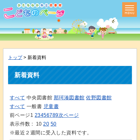
トップ
> 新着資料
新着資料
すべて
中央図書館
那珂湊図書館
佐野図書館
すべて
一般書
児童書
前ページ
1
2
3
4
5
6
7
8
9
次ページ
表示件数 :
10
20
50
※最近２週間に受入した資料です。