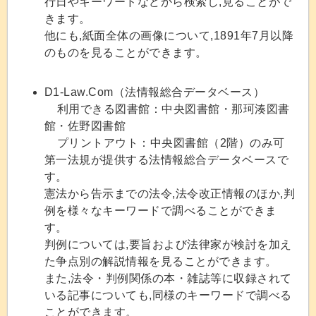
行日やキーワードなどから検索し,見ることがで
きます。
他にも,紙面全体の画像について,1891年7月以降
のものを見ることができます。
D1-Law.Com（法情報総合データベース）
利用できる図書館：中央図書館・那珂湊図書
館・佐野図書館
プリントアウト：中央図書館（2階）のみ可
第一法規が提供する法情報総合データベースで
す。
憲法から告示までの法令,法令改正情報のほか,判
例を様々なキーワードで調べることができま
す。
判例については,要旨および法律家が検討を加え
た争点別の解説情報を見ることができます。
また,法令・判例関係の本・雑誌等に収録されて
いる記事についても,同様のキーワードで調べる
ことができます。