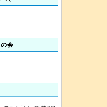
しの会
い