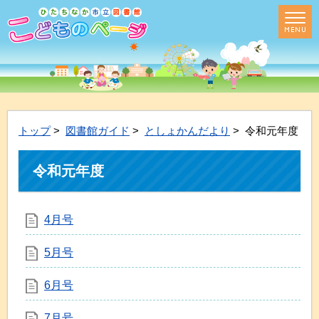
トップ
>
図書館ガイド
>
としょかんだより
> 令和元年度
令和元年度
4月号
5月号
6月号
7月号