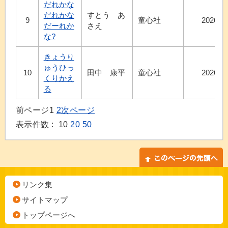
だれかな
だれかな
すとう あ
9
童心社
2026.5
だーれか
さえ
な?
きょうり
ゅうひっ
10
田中 康平
童心社
2026.5
くりかえ
る
前ページ
1
2
次ページ
表示件数 :
10
20
50
リンク集
サイトマップ
トップページへ