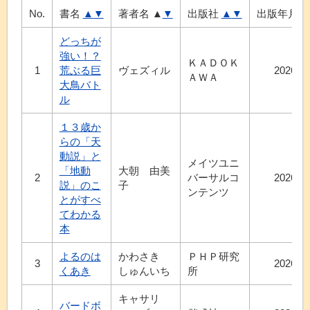
No.
書名
▲
▼
著者名
▲
▼
出版社
▲
▼
出版年月
どっちが
強い！？
ＫＡＤＯＫ
1
荒ぶる巨
ヴェズィル
2026.6
ＡＷＡ
大鳥バト
ル
１３歳か
らの「天
動説」と
メイツユニ
「地動
大朝 由美
2
バーサルコ
2026.7
説」のこ
子
ンテンツ
とがすべ
てわかる
本
よるのは
かわさき
ＰＨＰ研究
3
2026.7
くあき
しゅんいち
所
キャサリ
バードボ