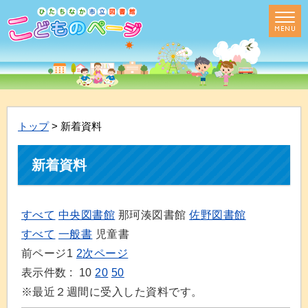
トップ
> 新着資料
新着資料
すべて
中央図書館
那珂湊図書館
佐野図書館
すべて
一般書
児童書
前ページ
1
2
次ページ
表示件数 :
10
20
50
※最近２週間に受入した資料です。