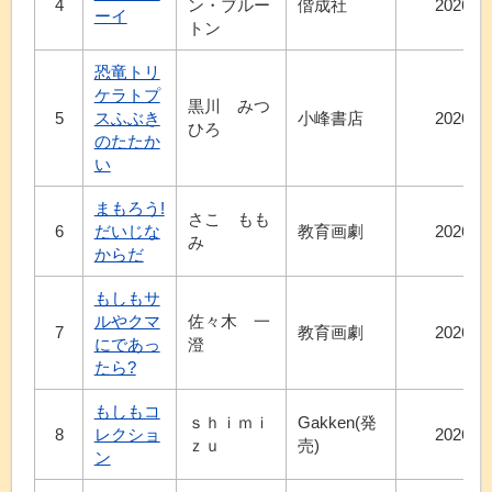
4
ン・ブルー
偕成社
2026.7
ーイ
トン
恐竜トリ
ケラトプ
黒川 みつ
5
スふぶき
小峰書店
2026.6
ひろ
のたたか
い
まもろう!
さこ もも
6
だいじな
教育画劇
2026.5
み
からだ
もしもサ
ルやクマ
佐々木 一
7
教育画劇
2026.5
にであっ
澄
たら?
もしもコ
ｓｈｉｍｉ
Gakken(発
8
レクショ
2026.7
ｚｕ
売)
ン