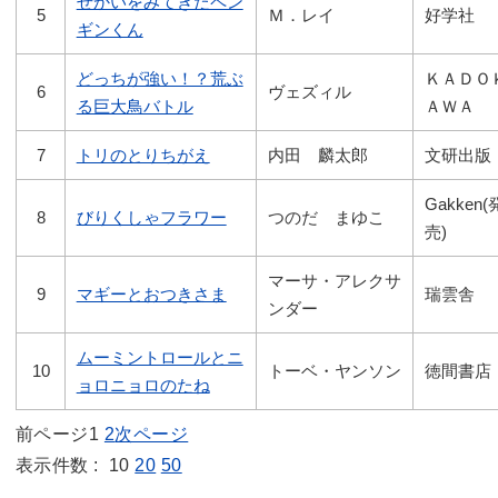
せかいをみてきたペン
5
Ｍ．レイ
好学社
ギンくん
どっちが強い！？荒ぶ
ＫＡＤＯ
6
ヴェズィル
る巨大鳥バトル
ＡＷＡ
7
トリのとりちがえ
内田 麟太郎
文研出版
Gakken(
8
びりくしゃフラワー
つのだ まゆこ
売)
マーサ・アレクサ
9
マギーとおつきさま
瑞雲舎
ンダー
ムーミントロールとニ
10
トーベ・ヤンソン
徳間書店
ョロニョロのたね
前ページ
1
2
次ページ
表示件数 :
10
20
50