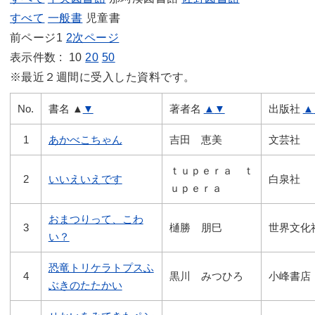
すべて
一般書
児童書
前ページ
1
2
次ページ
表示件数 :
10
20
50
※最近２週間に受入した資料です。
No.
書名
▲
▼
著者名
▲
▼
出版社
▲
1
あかべこちゃん
吉田 恵美
文芸社
ｔｕｐｅｒａ ｔ
2
いいえいえです
白泉社
ｕｐｅｒａ
おまつりって、こわ
3
樋勝 朋巳
世界文化
い？
恐竜トリケラトプスふ
4
黒川 みつひろ
小峰書店
ぶきのたたかい