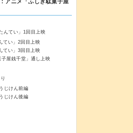
午後：アニメ「ふしぎ駄菓子屋
りたんてい」1回目上映
んてい」2回目上映
んてい」3回目上映
菓子屋銭千堂」通し上映
たり
じけん前編
じけん後編