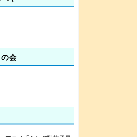
しの会
い