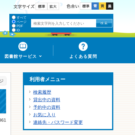
色合い
文字サイズ
すべて
ページ
PDF
ID
図書館サービス
よくある質問
利用者メニュー
ジ
検索履歴
貸出中の資料
予約中の資料
お気に入り
61
連絡先・パスワード変更