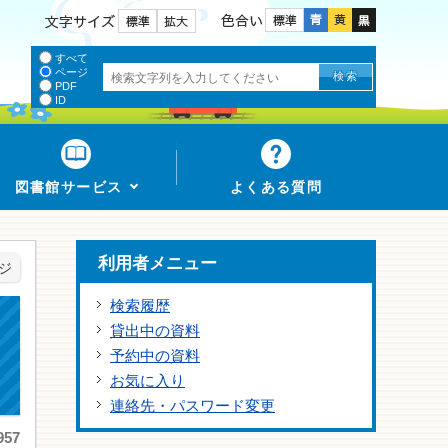
色合い
文字サイズ
すべて
ページ
PDF
ID
図書館サービス
よくある質問
利用者メニュー
ジ
検索履歴
貸出中の資料
予約中の資料
お気に入り
連絡先・パスワード変更
57