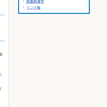
図書館運営
リンク集
覚
不
リ