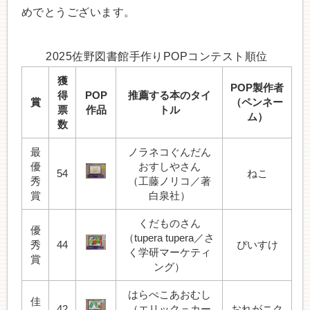
めでとうございます。
2025佐野図書館手作りPOPコンテスト順位
獲
POP製作者
得
POP
推薦する本のタイ
賞
（ペンネー
票
作品
トル
ム）
数
最
ノラネコぐんだん
優
おすしやさん
54
ねこ
秀
（工藤ノリコ／著
賞
白泉社）
くだものさん
優
（tupera tupera／さ
秀
44
ぴいすけ
く学研マーケティ
賞
ング）
はらぺこあおむし
佳
42
（エリック＝カー
おれがニク