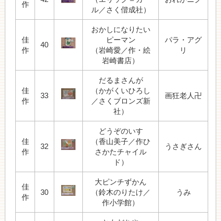
作
ル／さく偕成社）
おかしになりたい
佳
ピーマン
パラ・アグ
40
作
（岩崎愛／作・絵
リ
岩崎書店）
だるまさんが
佳
（かがくいひろし
33
画狂老人卍
作
／さくブロンズ新
社）
どうぞのいす
佳
（香山美子／作ひ
32
うさぎさん
作
さかたチャイル
ド）
大ピンチずかん
佳
30
（鈴木のりたけ／
うみ
作
作小学館）