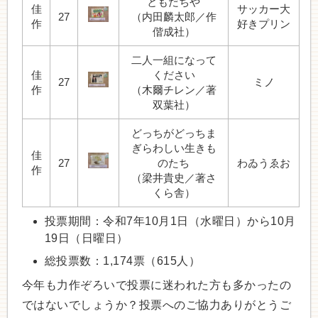
ともだちや
佳
サッカー大
27
（内田麟太郎／作
作
好きプリン
偕成社）
二人一組になって
佳
ください
27
ミノ
作
（木爾チレン／著
双葉社）
どっちがどっちま
ぎらわしい生きも
佳
27
のたち
わゐうゑお
作
（梁井貴史／著さ
くら舎）
投票期間：令和7年10月1日（水曜日）から10月
19日（日曜日）
総投票数：1,174票（615人）
今年も力作ぞろいで投票に迷われた方も多かったの
ではないでしょうか？投票へのご協力ありがとうご