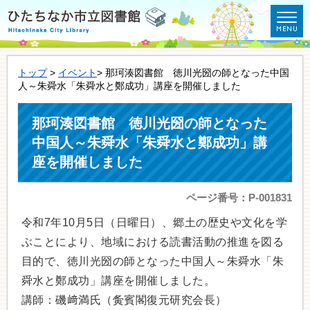
トップ
>
イベント
> 那珂湊図書館 徳川光圀の師となった中国
人～朱舜水「朱舜水と鄭成功」講座を開催しました
那珂湊図書館 徳川光圀の師となった
中国人～朱舜水「朱舜水と鄭成功」講
座を開催しました
ページ番号：P-001831
令和7年10月5日（日曜日）、郷土の歴史や文化を学
ぶことにより、地域における読書活動の推進を図る
目的で、徳川光圀の師となった中国人～朱舜水「朱
舜水と鄭成功」講座を開催しました。
講師：磯﨑満氏（夤賓閣復元研究会長）