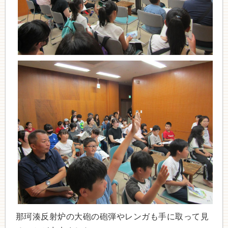
那珂湊反射炉の大砲の砲弾やレンガも手に取って見