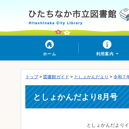
ホーム
利用案内
トップ
>
図書館ガイド
>
としょかんだより
>
令和７
としょかんだより8月号
としょかんだより