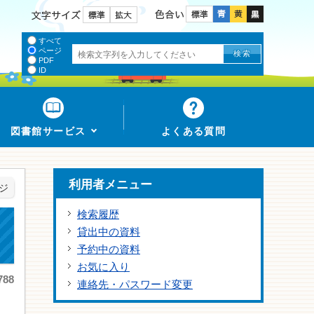
色合い
文字サイズ
すべて
ページ
PDF
ID
図書館サービス
よくある質問
利用者メニュー
ジ
検索履歴
貸出中の資料
予約中の資料
お気に入り
88
連絡先・パスワード変更