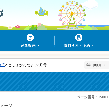
施設案内
資料検索・予約
年度
> としょかんだより8月号
印刷用ペー
ページ番号：P-0017
イメージ