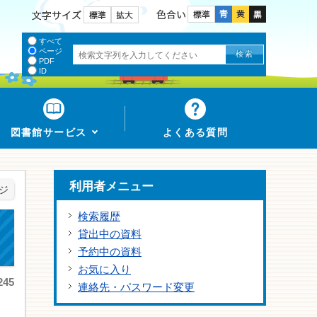
色合い
文字サイズ
すべて
ページ
PDF
ID
図書館サービス
よくある質問
利用者メニュー
ジ
検索履歴
貸出中の資料
予約中の資料
お気に入り
45
連絡先・パスワード変更