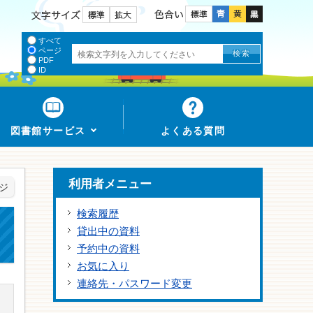
色合い
文字サイズ
すべて
ページ
PDF
ID
図書館サービス
よくある質問
利用者メニュー
ジ
検索履歴
貸出中の資料
予約中の資料
お気に入り
連絡先・パスワード変更