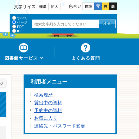
色合い
文字サイズ
すべて
ページ
PDF
ID
図書館サービス
よくある質問
利用者メニュー
ジ
検索履歴
貸出中の資料
予約中の資料
お気に入り
連絡先・パスワード変更