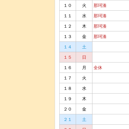
１０
火
那珂湊
１１
水
那珂湊
１２
木
那珂湊
１３
金
那珂湊
１４
土
１５
日
１６
月
全休
１７
火
１８
水
１９
木
２０
金
２１
土