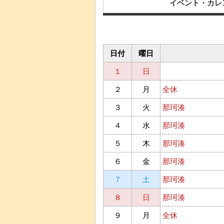
イベント・カレ
日付
曜日
１
日
２
月
全休
３
火
那珂湊
４
水
那珂湊
５
木
那珂湊
６
金
那珂湊
７
土
那珂湊
８
日
那珂湊
９
月
全休