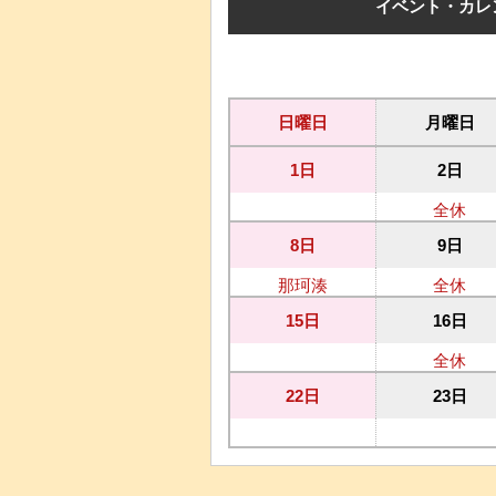
イベント・カレ
日曜日
月曜日
1日
2日
全休
8日
9日
那珂湊
全休
15日
16日
全休
22日
23日