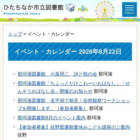
トップ
> イベント・カレンダー
イベント・カレンダー 2026年8月22日
那珂湊図書館 小泉周二 詩と歌の会
那珂湊
那珂湊図書館「ちょっとだけこわーいおはなし」「せ
んそうおはなし会」開催のお知らせ
那珂湊
那珂湊図書館 名平洞で発見！自然観察ワークショッ
プを開催します。（参加者募集）
那珂湊
那珂湊図書館8月のイベント案内
那珂湊
【参加者募集】佐野図書館夏休みこども講座のご案内
佐野