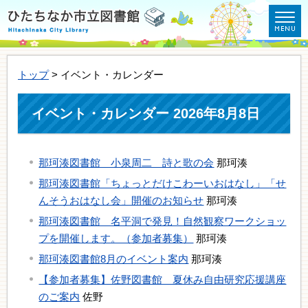
トップ
> イベント・カレンダー
イベント・カレンダー 2026年8月8日
那珂湊図書館 小泉周二 詩と歌の会
那珂湊
那珂湊図書館「ちょっとだけこわーいおはなし」「せ
んそうおはなし会」開催のお知らせ
那珂湊
那珂湊図書館 名平洞で発見！自然観察ワークショッ
プを開催します。（参加者募集）
那珂湊
那珂湊図書館8月のイベント案内
那珂湊
【参加者募集】佐野図書館 夏休み自由研究応援講座
のご案内
佐野