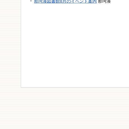
那珂湊図書館8月のイベント案内
那珂湊