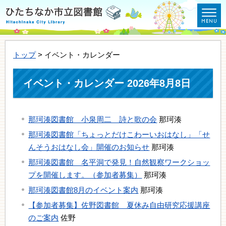
トップ
> イベント・カレンダー
イベント・カレンダー 2026年8月8日
那珂湊図書館 小泉周二 詩と歌の会
那珂湊
那珂湊図書館「ちょっとだけこわーいおはなし」「せ
んそうおはなし会」開催のお知らせ
那珂湊
那珂湊図書館 名平洞で発見！自然観察ワークショッ
プを開催します。（参加者募集）
那珂湊
那珂湊図書館8月のイベント案内
那珂湊
【参加者募集】佐野図書館 夏休み自由研究応援講座
のご案内
佐野