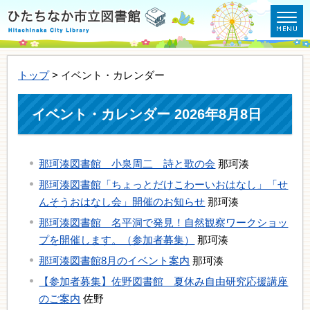
トップ
> イベント・カレンダー
イベント・カレンダー 2026年8月8日
那珂湊図書館 小泉周二 詩と歌の会
那珂湊
那珂湊図書館「ちょっとだけこわーいおはなし」「せ
んそうおはなし会」開催のお知らせ
那珂湊
那珂湊図書館 名平洞で発見！自然観察ワークショッ
プを開催します。（参加者募集）
那珂湊
那珂湊図書館8月のイベント案内
那珂湊
【参加者募集】佐野図書館 夏休み自由研究応援講座
のご案内
佐野