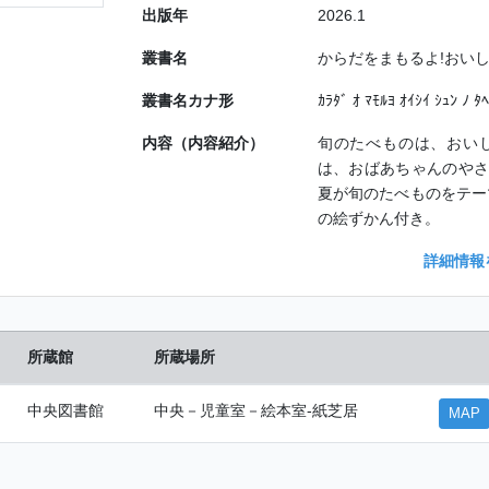
出版年
2026.1
叢書名
からだをまもるよ!おい
叢書名カナ形
ｶﾗﾀﾞ ｵ ﾏﾓﾙﾖ ｵｲｼｲ ｼｭﾝ ﾉ ﾀ
内容（内容紹介）
旬のたべものは、おいし
は、おばあちゃんのやさ
夏が旬のたべものをテー
の絵ずかん付き。
詳細情報
所蔵館
所蔵場所
中央図書館
中央－児童室－絵本室-紙芝居
MAP