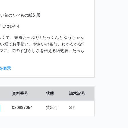
しい旬のたべもの紙芝居
ﾍﾞﾓﾉ ｶﾐｼﾊﾞｲ
くて、栄養たっぷり! たっくんとゆうちゃん
い畑でお手伝い。やさいの名前、わかるかな?
マに、旬のすばらしさを伝える紙芝居。たべも
を表示
資料番号
状態
請求記号
020897054
貸出可
S ｵ