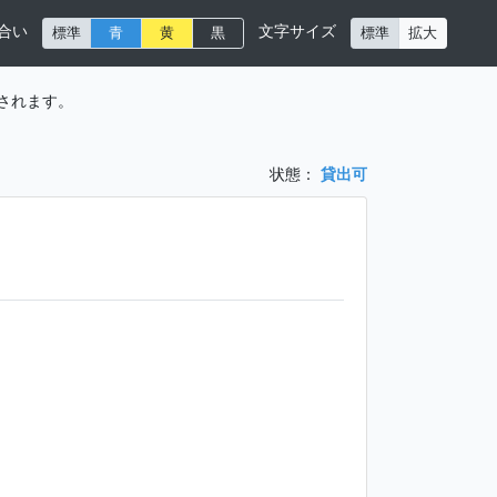
合い
文字サイズ
標準
青
黄
黒
標準
拡大
されます。
状態：
貸出可