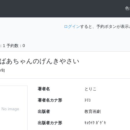
色
ログイン
すると、予約ボタンが表示
：1
予約数：0
ばあちゃんのげんきやさい
の旬
著者名
とりこ
著者名カナ形
ﾄﾘｺ
No image
出版者
教育画劇
出版者カナ形
ｷｮｳｲｸ ｶﾞｹﾞｷ