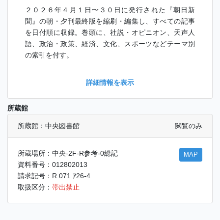
２０２６年４月１日〜３０日に発行された『朝日新
聞』の朝・夕刊最終版を縮刷・編集し、すべての記事
を日付順に収録。巻頭に、社説・オピニオン、天声人
語、政治・政策、経済、文化、スポーツなどテーマ別
の索引を付す。
詳細情報を表示
所蔵館
所蔵館：中央図書館
閲覧のみ
所蔵場所：中央-2F-R参考-0総記
MAP
資料番号：012802013
請求記号：R 071 ｱ26-4
取扱区分：
帯出禁止