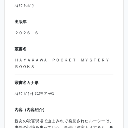
ﾊﾔｶﾜ ｼｮﾎﾞｳ
出版年
２０２６．６
叢書名
ＨＡＹＡＫＡＷＡ ＰＯＣＫＥＴ ＭＹＳＴＥＲＹ
ＢＯＯＫＳ
叢書名カナ形
ﾊﾔｶﾜ ﾎﾟｹｯﾄ ﾐｽﾃﾘ ﾌﾞｯｸｽ
内容（内容紹介）
親友の殺害現場で血まみれで発見されたルーシーは、
事件の記憶を失っていた。事件は迷宮入りするも、犯