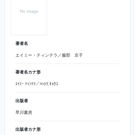
No image
著者名
エイミー・ティンテラ／服部 京子
著者名カナ形
ｴｲﾐｰ ﾃｨﾝﾃﾗ／ﾊｯﾄﾘ,ｷｮｳｺ
出版者
早川書房
出版者カナ形