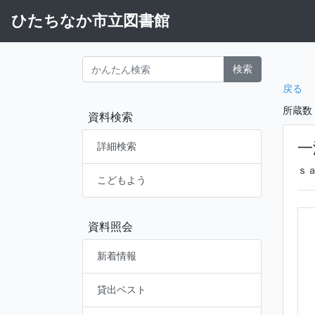
ひたちなか市立図書館
検索
戻る
所蔵数
資料検索
一
詳細検索
ｓ
こどもよう
資料照会
新着情報
貸出ベスト