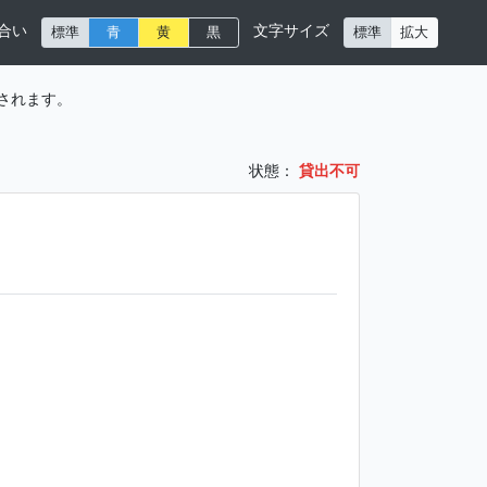
合い
文字サイズ
標準
青
黄
黒
標準
拡大
されます。
状態：
貸出不可