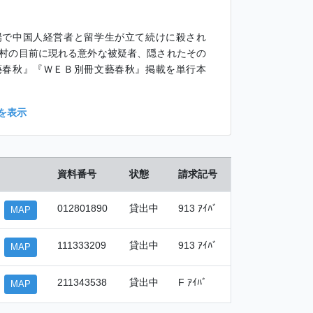
場で中国人経営者と留学生が立て続けに殺され
村の目前に現れる意外な被疑者、隠されたその
藝春秋』『ＷＥＢ別冊文藝春秋』掲載を単行本
を表示
資料番号
状態
請求記号
012801890
貸出中
913 ｱｲﾊﾞ
MAP
111333209
貸出中
913 ｱｲﾊﾞ
MAP
211343538
貸出中
F ｱｲﾊﾞ
MAP