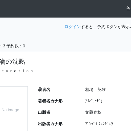
色
ログイン
すると、予約ボタンが表示
：3
予約数：0
滴の沈黙
ａｔｕｒａｔｉｏｎ
著者名
相場 英雄
著者名カナ形
ｱｲﾊﾞ,ﾋﾃﾞｵ
No image
出版者
文藝春秋
出版者カナ形
ﾌﾞﾝｹﾞｲ ｼｭﾝｼﾞｭｳ