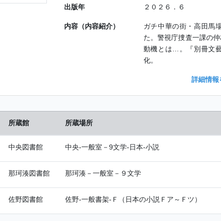
出版年
２０２６．６
内容（内容紹介）
ガチ中華の街・高田馬
た。警視庁捜査一課の仲
動機とは…。『別冊文
化。
詳細情報
所蔵館
所蔵場所
中央図書館
中央-一般室－9文学-日本-小説
那珂湊図書館
那珂湊－一般室－９文学
佐野図書館
佐野-一般書架-Ｆ（日本の小説Ｆア～Ｆツ）