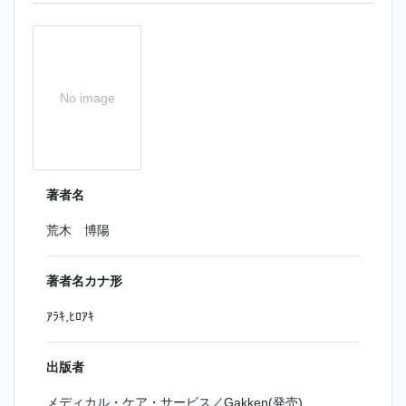
No image
著者名
荒木 博陽
著者名カナ形
ｱﾗｷ,ﾋﾛｱｷ
出版者
メディカル・ケア・サービス／Gakken(発売)