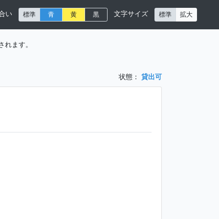
合い
文字サイズ
標準
青
黄
黒
標準
拡大
されます。
状態：
貸出可