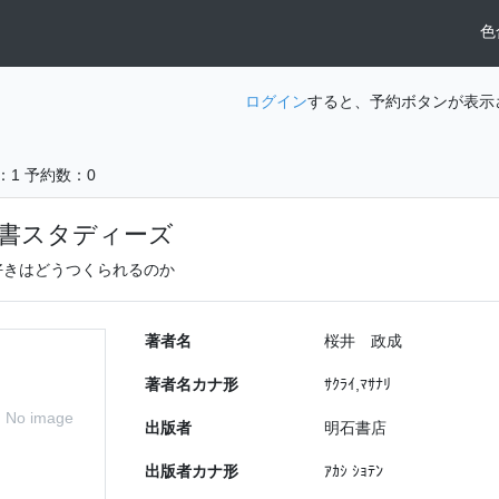
色
ログイン
すると、予約ボタンが表示
：1
予約数：0
書スタディーズ
好きはどうつくられるのか
著者名
桜井 政成
著者名カナ形
ｻｸﾗｲ,ﾏｻﾅﾘ
No image
出版者
明石書店
出版者カナ形
ｱｶｼ ｼｮﾃﾝ