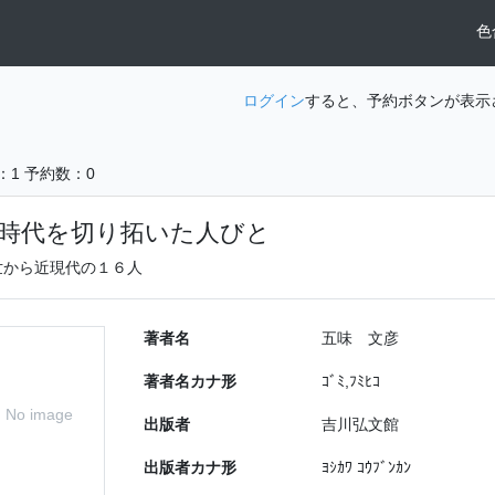
色
ログイン
すると、予約ボタンが表示
：1
予約数：0
時代を切り拓いた人びと
世から近現代の１６人
著者名
五味 文彦
著者名カナ形
ｺﾞﾐ,ﾌﾐﾋｺ
No image
出版者
吉川弘文館
出版者カナ形
ﾖｼｶﾜ ｺｳﾌﾞﾝｶﾝ