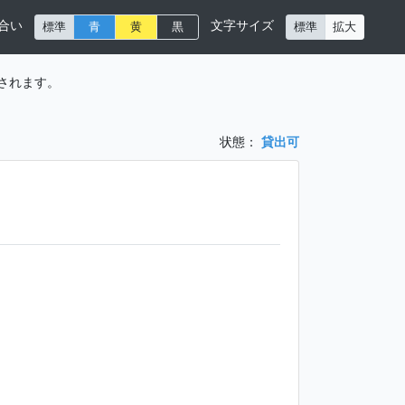
合い
文字サイズ
標準
青
黄
黒
標準
拡大
されます。
状態：
貸出可