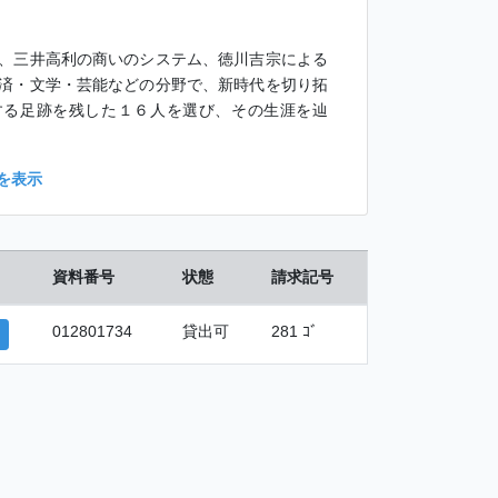
、三井高利の商いのシステム、徳川吉宗による
済・文学・芸能などの分野で、新時代を切り拓
する足跡を残した１６人を選び、その生涯を辿
を表示
資料番号
状態
請求記号
012801734
貸出可
281 ｺﾞ