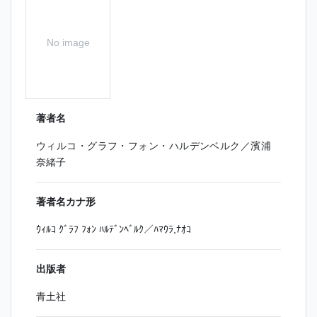
No image
著者名
ウィルコ・グラフ・フォン・ハルデンベルク／濱浦
奈緒子
著者名カナ形
ｳｨﾙｺ ｸﾞﾗﾌ ﾌｫﾝ ﾊﾙﾃﾞﾝﾍﾞﾙｸ／ﾊﾏｳﾗ,ﾅｵｺ
出版者
青土社