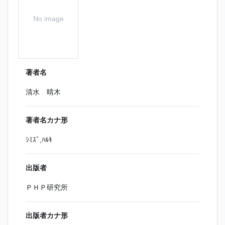
No image
著者名
清水 晴木
著者名カナ形
ｼﾐｽﾞ,ﾊﾙｷ
出版者
ＰＨＰ研究所
出版者カナ形