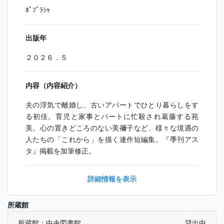
ﾎﾟﾌﾟﾗｼｬ
出版年
２０２６．５
内容（内容紹介）
夫の浮気で離婚し、古いアパートでひとり暮らしをす
る初佳。育児と家事とパートに忙殺され葛藤する苑
美。心の置きどころのない美禰子など、様々な境遇の
人たちの「これから」を描く連作短編集。『季刊アス
タ』掲載を加筆修正。
詳細情報を表示
所蔵館
所蔵館：中央図書館
貸出中