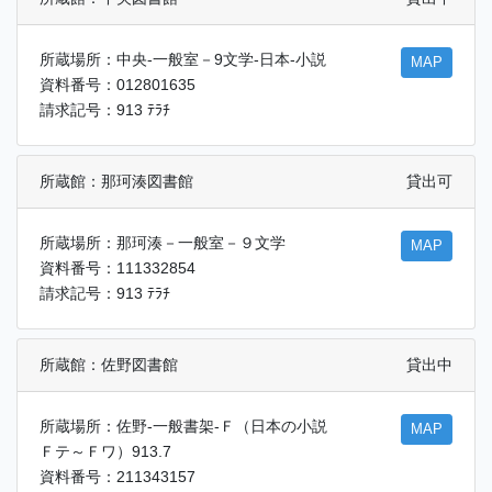
所蔵場所：中央-一般室－9文学-日本-小説
MAP
資料番号：012801635
請求記号：913 ﾃﾗﾁ
所蔵館：那珂湊図書館
貸出可
所蔵場所：那珂湊－一般室－９文学
MAP
資料番号：111332854
請求記号：913 ﾃﾗﾁ
所蔵館：佐野図書館
貸出中
所蔵場所：佐野-一般書架-Ｆ（日本の小説
MAP
Ｆテ～Ｆワ）913.7
資料番号：211343157