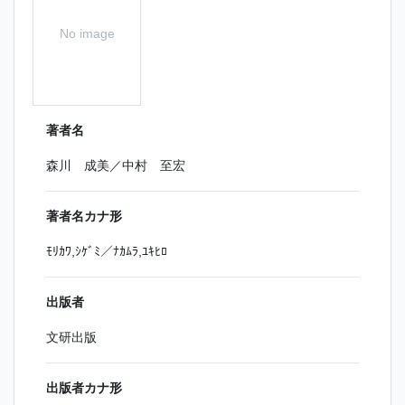
No image
著者名
森川 成美／中村 至宏
著者名カナ形
ﾓﾘｶﾜ,ｼｹﾞﾐ／ﾅｶﾑﾗ,ﾕｷﾋﾛ
出版者
文研出版
出版者カナ形