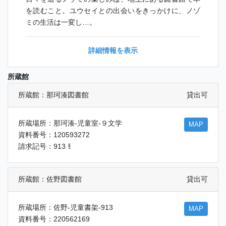
を読むこと。ユウセイとの出会いをきっかけに、ノゾ
ミの生活は一変し…。
詳細情報を表示
所蔵館
所蔵館：那珂湊図書館
貸出可
所蔵場所：那珂湊-児童室-９文学
MAP
資料番号：120593272
請求記号：913 ﾓ
所蔵館：佐野図書館
貸出可
所蔵場所：佐野-児童書架-913
MAP
資料番号：220562169