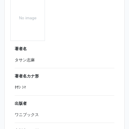
No image
著者名
タサン志麻
著者名カナ形
ﾀｻﾝ ｼﾏ
出版者
ワニブックス