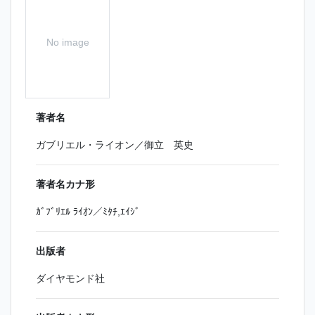
No image
著者名
ガブリエル・ライオン／御立 英史
著者名カナ形
ｶﾞﾌﾞﾘｴﾙ ﾗｲｵﾝ／ﾐﾀﾁ,ｴｲｼﾞ
出版者
ダイヤモンド社