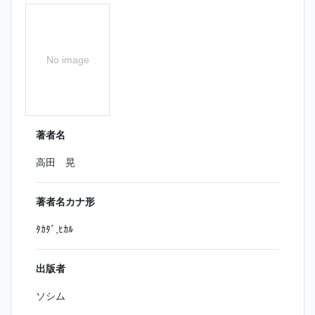
No image
著者名
高田 晃
著者名カナ形
ﾀｶﾀﾞ,ﾋｶﾙ
出版者
ソシム