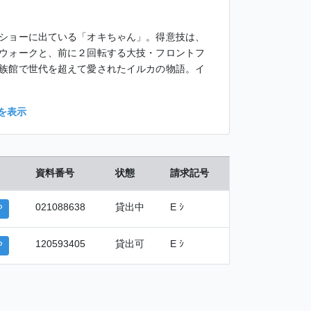
ショーに出ている「オキちゃん」。得意技は、
ウォークと、前に２回転する大技・フロントフ
族館で世代を超えて愛されたイルカの物語。イ
を表示
資料番号
状態
請求記号
021088638
貸出中
E ｼ
P
120593405
貸出可
E ｼ
P