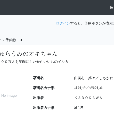
色
ログイン
すると、予約ボタンが表示
：2
予約数：0
ゅらうみのオキちゃん
０００万人を笑顔にしたせかいいちのイルカ
著者名
由美村 嬉々／しもかわ
著者名カナ形
ﾕﾐﾑﾗ,ｷｷ／ｼﾓｶﾜﾗ,ﾕﾐ
No image
出版者
ＫＡＤＯＫＡＷＡ
出版者カナ形
ｶﾄﾞｶﾜ