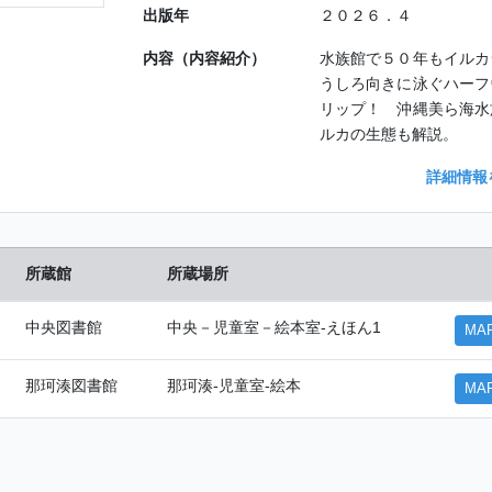
出版年
２０２６．４
内容（内容紹介）
水族館で５０年もイルカ
うしろ向きに泳ぐハーフ
リップ！ 沖縄美ら海水
ルカの生態も解説。
詳細情報
所蔵館
所蔵場所
中央図書館
中央－児童室－絵本室-えほん1
MA
那珂湊図書館
那珂湊-児童室-絵本
MA