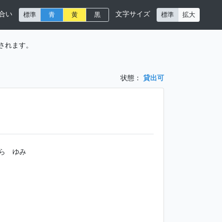
合い
文字サイズ
標準
青
黄
黒
標準
拡大
されます。
状態：
貸出可
ら ゆみ