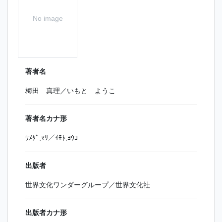
No image
著者名
梅田 真理／いもと ようこ
著者名カナ形
ｳﾒﾀﾞ,ﾏﾘ／ｲﾓﾄ,ﾖｳｺ
出版者
世界文化ワンダーグループ／世界文化社
出版者カナ形