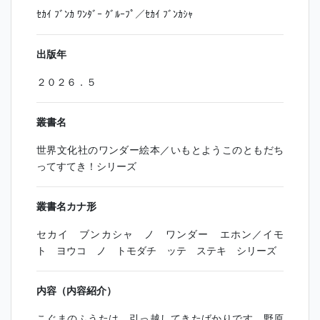
ｾｶｲ ﾌﾞﾝｶ ﾜﾝﾀﾞｰ ｸﾞﾙｰﾌﾟ／ｾｶｲ ﾌﾞﾝｶｼｬ
出版年
２０２６．５
叢書名
世界文化社のワンダー絵本／いもとようこのともだち
ってすてき！シリーズ
叢書名カナ形
セカイ ブンカシャ ノ ワンダー エホン／イモ
ト ヨウコ ノ トモダチ ッテ ステキ シリーズ
内容（内容紹介）
こぐまのふうたは、引っ越してきたばかりです。野原