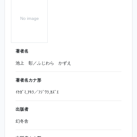
No image
著者名
池上 彰／ふじわら かずえ
著者名カナ形
ｲｹｶﾞﾐ,ｱｷﾗ／ﾌｼﾞﾜﾗ,ｶｽﾞｴ
出版者
幻冬舎