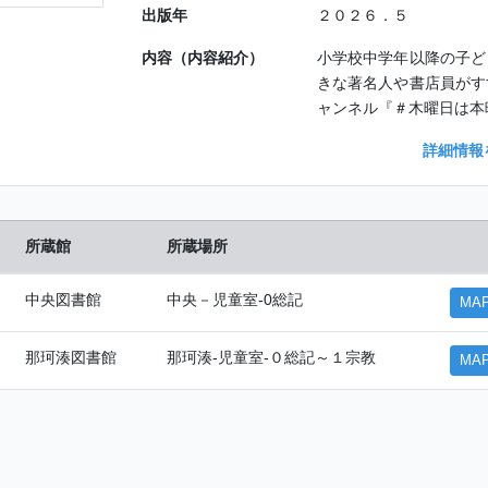
出版年
２０２６．５
内容（内容紹介）
小学校中学年以降の子ど
きな著名人や書店員がす
ャンネル『＃木曜日は本
詳細情報
所蔵館
所蔵場所
中央図書館
中央－児童室-0総記
MA
那珂湊図書館
那珂湊-児童室-０総記～１宗教
MA