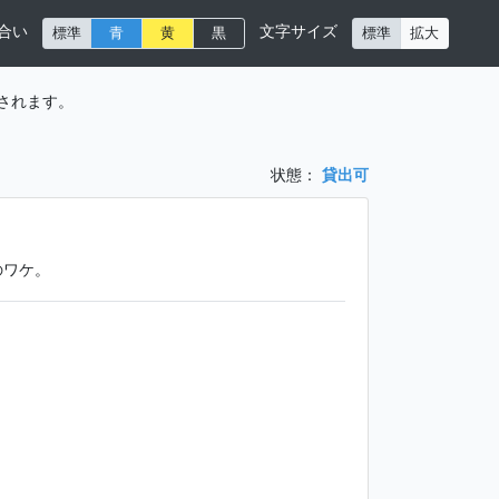
合い
文字サイズ
標準
青
黄
黒
標準
拡大
されます。
状態：
貸出可
のワケ。