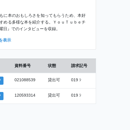
もに本のおもしろさを知ってもらうため、本好
すめる多様な本を紹介する。ＹｏｕＴｕｂｅチ
曜日』でのインタビューを収録。
を表示
資料番号
状態
請求記号
021088539
貸出可
019 ｼ
P
120593314
貸出可
019 ｼ
P