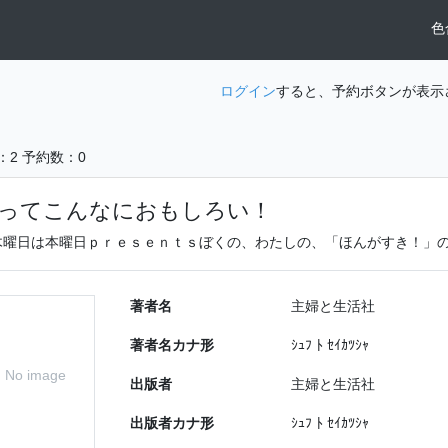
色
ログイン
すると、予約ボタンが表示
：2
予約数：0
ってこんなにおもしろい！
木曜日は本曜日ｐｒｅｓｅｎｔｓぼくの、わたしの、「ほんがすき！」
著者名
主婦と生活社
著者名カナ形
ｼｭﾌ ﾄ ｾｲｶﾂｼｬ
No image
出版者
主婦と生活社
出版者カナ形
ｼｭﾌ ﾄ ｾｲｶﾂｼｬ