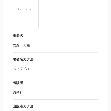
No image
著者名
吉森 大祐
著者名カナ形
ﾖｼﾓﾘ,ﾀﾞｲｽｹ
出版者
講談社
出版者カナ形