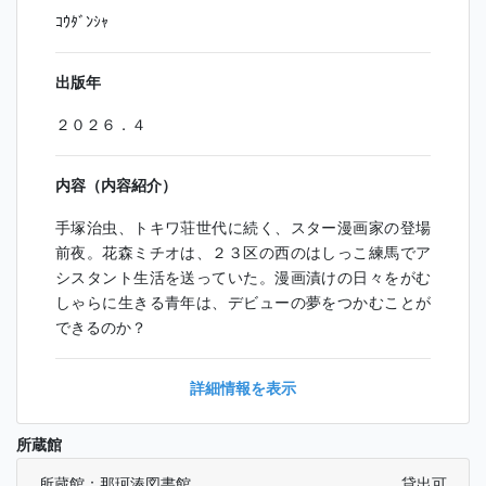
ｺｳﾀﾞﾝｼｬ
出版年
２０２６．４
内容（内容紹介）
手塚治虫、トキワ荘世代に続く、スター漫画家の登場
前夜。花森ミチオは、２３区の西のはしっこ練馬でア
シスタント生活を送っていた。漫画漬けの日々をがむ
しゃらに生きる青年は、デビューの夢をつかむことが
できるのか？
詳細情報を表示
所蔵館
所蔵館：那珂湊図書館
貸出可