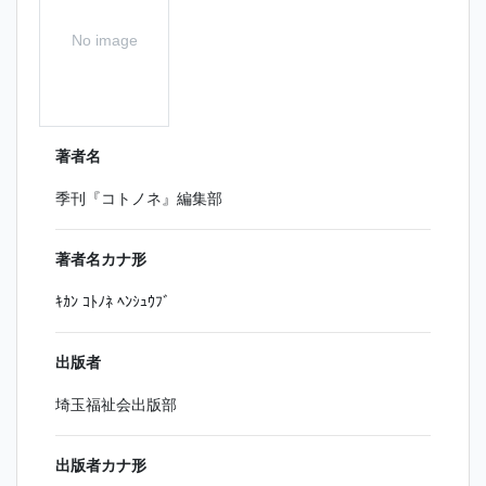
No image
著者名
季刊『コトノネ』編集部
著者名カナ形
ｷｶﾝ ｺﾄﾉﾈ ﾍﾝｼｭｳﾌﾞ
出版者
埼玉福祉会出版部
出版者カナ形