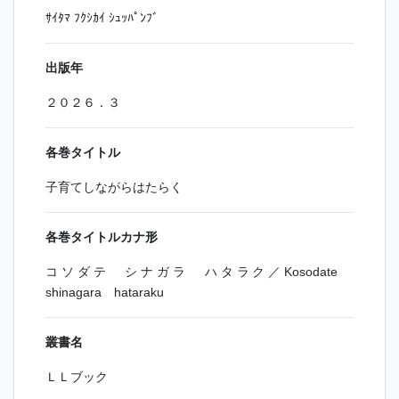
ｻｲﾀﾏ ﾌｸｼｶｲ ｼｭｯﾊﾟﾝﾌﾞ
出版年
２０２６．３
各巻タイトル
子育てしながらはたらく
各巻タイトルカナ形
コソダテ シナガラ ハタラク／Kosodate
shinagara hataraku
叢書名
ＬＬブック