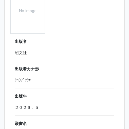
No image
出版者
昭文社
出版者カナ形
ｼｮｳﾌﾞﾝｼｬ
出版年
２０２６．５
叢書名