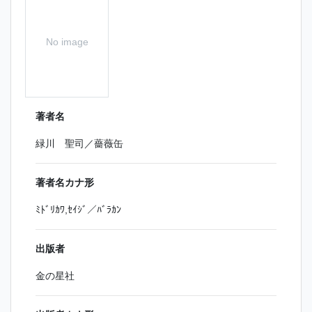
No image
著者名
緑川 聖司／薔薇缶
著者名カナ形
ﾐﾄﾞﾘｶﾜ,ｾｲｼﾞ／ﾊﾞﾗｶﾝ
出版者
金の星社