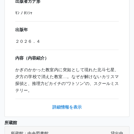
出版者カナ形
ｷﾝ ﾉ ﾎｼｼｬ
出版年
２０２６．４
内容（内容紹介）
かぎのかかった教室内に突如として現れた北斗七星、
夕方の学校で消えた教室…。なぞが解けないカリスマ
探偵と、推理力ピカイチの“ワトソン”の、スクールミス
テリー。
詳細情報を表示
所蔵館
所蔵館：中央図書館
貸出中